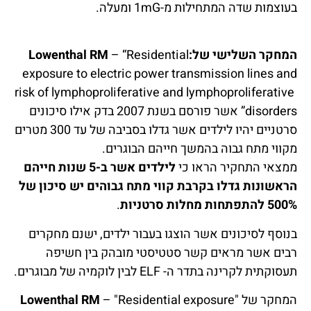
בעוצמות שדה המתחילות מ-1mG ומעלה.
המחקר השלישי של:Lowenthal RM
– “Residential
exposure to electric power transmission lines and
risk of lymphoproliferative and lymphoproliferative
disorders” אשר פורסם בשנת 2007 בדק אילו סיכונים
סרטניים יהיו לילדים אשר גדלו בסביבה של עד 300 מטרים
מקווי מתח גבוה בהמשך חייהם הבוגרים.
ממצאי התחקיר הראו כי
לילדים אשר ב-5 שנות חייהם
הראשונות גדלו בקרבת קווי מתח גבוהים יש סיכון של
500% להתפתחות מחלות סרטניות
.
בנוסף לסיכונים אשר הוצגו בעבור ילדים, ישנם מחקרים
רבים אשר מראים קשר סטטיסטי מובהק בין חשיפה
תעסוקתית לקרינה בתדר ה- ELF לבין לוקמיה של מבוגרים.
המחקר של "
– "Residential exposure
Lowenthal RM