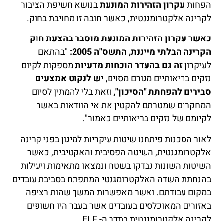
הפחות
עקרון
הזהירות המונעת
בנושא חשיפת הציבור
לקרינה אלקטרומגנטית, כאשר חובה זו מחויבת בחוק.
כאשר עקרון הזהירות המונעת מוסבר בהצעת חוק
הקרינה הבלתי מייננת, התשס"ה 2005:
"בהתאם
לעיקרון
זה גם בהעדר הוכחות מדעיות
מספקות לקיום
נזקים בריאותיים מגורם מסוים,
יש לנקוט אמצעים
סבירים להפחתת "הסיכון",
וזאת בלי להמתין לסיום
המחקרים שמטרתם להקטין את אי הוודאות באשר
לקיומם של נזקים בריאותיים כאמור".
לאור הסכנות פיתחנו שיטות עיקריות למיגון בפני קרינה
אלקטרומגנטית, השיטה הפסיבית והאקטיבית, כאשר
השיטות השונות נבדקו בשטח ונמצאו מתאימות ויעילות
בהנחתת השדה האלקטרומגנטי המתפתח בסביבת עובדים
במקום עבודתם. ואשר מאפשרות המשך שהות רציפה
באזורים המאוכלסים בעובדים אשר בעבר היו חשופים
לקרינה אלקטרומגנטית בתדר ה- ELF.