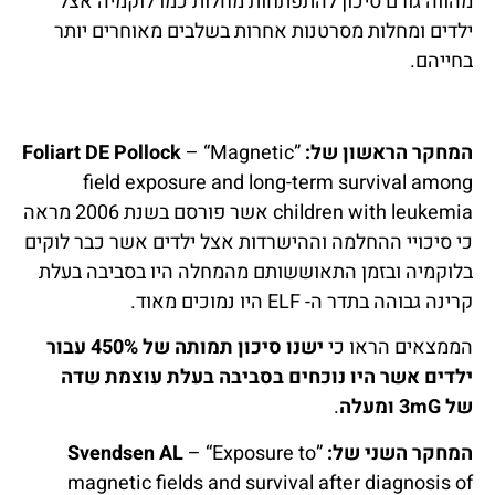
מהווה גורם סיכון להתפתחות מחלות כמו לוקמיה אצל
ילדים ומחלות מסרטנות אחרות בשלבים מאוחרים יותר
בחייהם.
המחקר הראשון של:
”
– “Magnetic
Foliart DE Pollock
field exposure and long-term survival among
children with leukemia אשר פורסם בשנת 2006 מראה
כי סיכויי ההחלמה וההישרדות אצל ילדים אשר כבר לוקים
בלוקמיה ובזמן התאוששותם מהמחלה היו בסביבה בעלת
קרינה גבוהה בתדר ה- ELF היו נמוכים מאוד.
הממצאים הראו כי
ישנו סיכון תמותה של 450% עבור
ילדים אשר היו נוכחים בסביבה בעלת עוצמת שדה
של
3mG
ומעלה
.
המחקר השני של:
”
– “Exposure to
Svendsen AL
magnetic fields and survival after diagnosis of