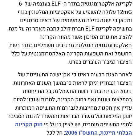
לקרינה אלקטרומגנטית בתדר ה- ELF בעוצמה של 6-
12mG עלולה להשפיע על אפקטיביות המלטונין בגוף
ומכאן כי ישנה גדילה משמעותית של תאים סרטניים
בחשיפה לקרינת ELF חברת דולב כתבה מאמר זה על מנת
להציג את גורם הסיכון אשר מהווה הקרינה
האלקטרומגנטית הנפלטת מרכיבים חשמליים בתדר רשת
החשמל ואת השפעות הקרינה האלקטרומגנטית על כלל
הציבור וציבור העובדים בפרט.
לאחר הצגת הבעיה ראינו כי אכן ישנה התעניינות של
הציבור ונבחריו וניתן לראות כי במשך השנים האחרונות
נושא הקרינה בתדר רשת החשמל מקבל התייחסות
בהמלצות שונות ואף בחוק הקרינה, למרות שנכון להיום
עדיין אין תקנות מחייבות לגבי רמות החשיפה המותרות
ישנן המלצות של משרד הבריאות והמשרד להגנת הסביבה
לספי החשיפה מותרים, יש לציין כי על פי
חוק הקרינה
הבלתי מייננת, התשס"ו 2006
: חל לכל