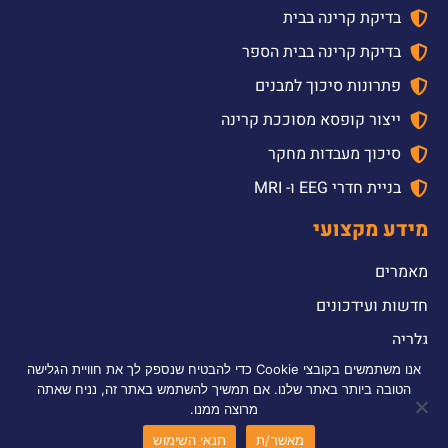
בדיקת קרינה בבית
בדיקת קרינה בבית הספר
פתרונות סיכוך למבנים
ייצור קופסא מסוככת קרינה
סיכוך מעבדות מחקר
בניית חדרי EEG ו- MRI
מידע מקצועי
מאמרים
חדשות ועידכונים
גלריה
אנו משתמשים בקובצי Cookie כדי להבטיח שנספק לך את חוויית הגלישה
2026 © כל הזכויות שמורות לדולב אלקטרומכניקה טכלנוגיה והנדסה בע”מ |
הטובה ביותר באתר שלנו. אם תמשיך להשתמש באתר זה, נניח שאתה
עוצב ונבנה ע”י סטודיו מור יוסף
|
אקסטרה קידום אתרים
מרוצה ממנו.
מאשר/ת
תנאי השימוש