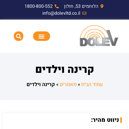
הלוחמים 53, חולון
1800-800-552
info@dolevltd.co.il
HEMP דופק אלקטרומגנטי וציוד בדיקה
תאימות אלקטרומגנטית EMC,RF,EMP
קרינה וילדים
עמוד הבית
»
מאמרים
»
קרינה וילדים
ניווט מהיר: