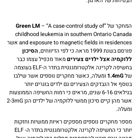
הבטיחות של הארגון.
המחקר של ”
– “A case-control study of
Green LM
childhood leukemia in southern Ontario Canada
and exposure to magnetic fields in residences אשר
פורסם בשנת 1999 מראה כי לפי הדיווחים,
הסיכון
ללוקמיה אצל ילדים צעירים
מאוד מכפיל עצמו כבר
בחשיפה לקרינה אלקטרומגנטית בתדר ה-ELF בעוצמה
של
1.4mG
ומעלה, כאשר מחקרים נוספים אשר שילבו
בנוסף אל הנבדקים הצעירים גם ילדים בוגרים יותר
בגילאים 6-16 שנים, מראים כי רמות החשיפה הממוצעות
אשר מהן קיים סיכון ממשי ללוקמיה של ילדים הנן 2-3mG
ומעלה.
מספר מחקרים נוספים מספקים ראיות ממשיות וחזקות
יותר כי החשיפה לקרינה אלקטרומגנטית בתדר ה- ELF