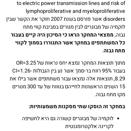
to electric power transmission lines and risk of
lymphoproliferative and myeloproliferative
disorders אשר פורסם בשנת 2007 חוקר את הקשר שבין
לוקמיה של מבוגרים לבין מגורים בסביבת קווי מתח
גבוה,
ממצאי המחקר הראו כי הסיכון היה קיים בעבור
כל המשתתפים במחקר אשר התגוררו בסמוך לקווי
מתח גבוה
.
מתוך תוצאות המחקר נמצא יחס נראות של OR=3.25
בעבור 95% רווח בר-סמך אשר נע בין הגבולות CI=1.26-
8.29, תוצאות אלה נמצאו עבור משתתפים אשר בילו את
15 השנים הראשונות לחייהם בטווח של עד 300 מטרים
מקו מתח גבוה.
במחקר זה הוסקו שתי מסקנות משמעותיות:
לוקמיה של מבוגרים קשורה גם היא לחשיפה
לקרינה אלקטרומגנטית