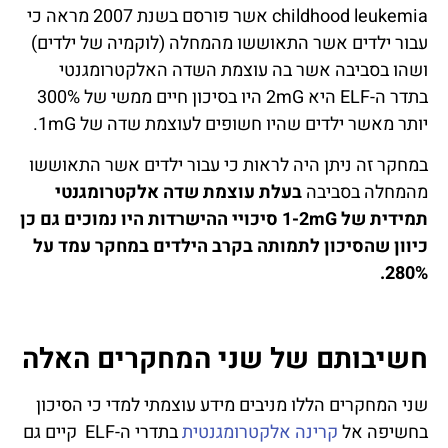
childhood leukemia אשר פורסם בשנת 2007 מראה כי
עבור ילדים אשר התאוששו מהמחלה (לוקמיה של ילדים)
ושהו בסביבה אשר בה עוצמת השדה האלקטרומגנטי
בתדר ה-ELF היא 2mG היו בסיכון חיים ממשי של 300%
יותר מאשר ילדים שהיו חשופים לעוצמת שדה של 1mG.
במחקר זה ניתן היה לראות כי עבור ילדים אשר התאוששו
מהמחלה בסביבה
בעלת עוצמת שדה אלקטרומגנטי
תמידית של
1-2mG
סיכויי ההישרדות היו נמוכים גם כן
כיוון שהסיכון לתמותה בקרב הילדים במחקר עמד על
280%.
חשיבותם של שני המחקרים האלה
שני המחקרים הללו מניבים מידע עוצמתי למדי כי הסיכון
בחשיפה אל
קרינה אלקטרומגנטית
בתדרי ה-ELF קיים גם