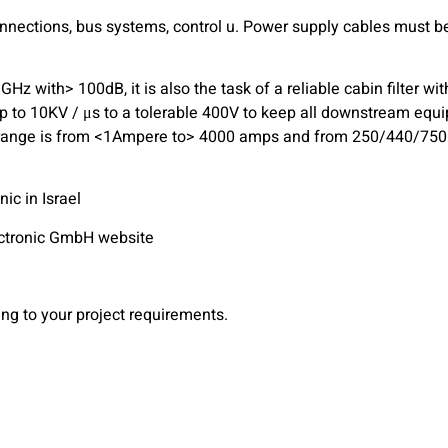
connections, bus systems, control u. Power supply cables must b
Hz with> 100dB, it is also the task of a reliable cabin filter with
 up to 10KV / μs to a tolerable 400V to keep all downstream equ
 range is from <1Ampere to> 4000 amps and from 250/440/750
c in Israel
ectronic GmbH website
ing to your project requirements.