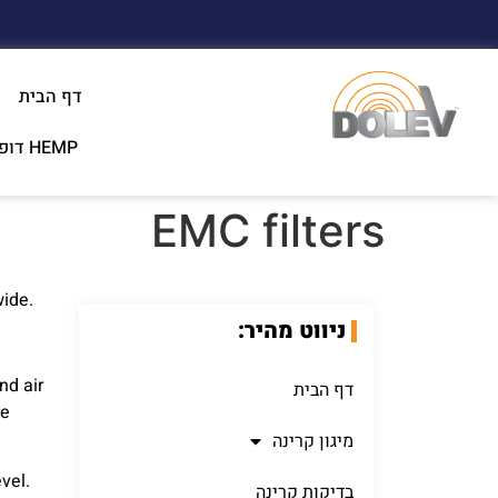
דף הבית
HEMP דופק אלקטרומגנטי וציוד בדיקה
EMC filters
wide.
ניווט מהיר:
nd air
דף הבית
re
מיגון קרינה
vel.
בדיקות קרינה