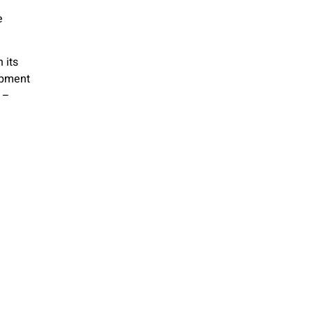
e
 its
ipment
 –