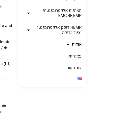
.
תאימות אלקטרומגנטית
EMC,RF,EMP
afe and
HEMP דופק אלקטרומגנטי
וציוד בדיקה
lerate
אודות
/ dt
נציגויות
s (L1,
צור קשר
O –
abin
ea.