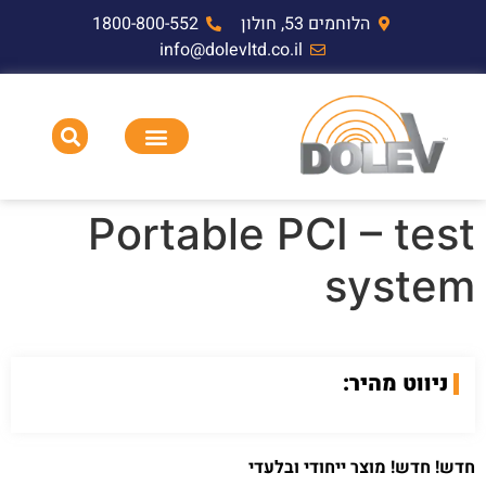
הלוחמים 53, חולון
1800-800-552
info@dolevltd.co.il
HEMP דופק אלקטרומגנטי וציוד בדיקה
תאימות אלקטרומגנטית EMC,RF,EMP
Portable PCI – test
system
ניווט מהיר:
חדש! חדש! מוצר ייחודי ובלעדי