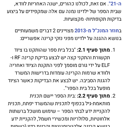
ה-21"
. אם זאת, לכולנו כהורים, ישנה האחריות לוודא,
שבית הספר של ילדינו נמנה עם אלה שמקפידים על ביצוע
בדיקות תקופתיות- מקצועיות.
ב
חוזר המנכ"ל מ-2013
מצויינים 2 דברים משמעותיים
בנושא ההגנה על ילדינו מפני נזקי קרינה אפשריים:
מתוך סעיף 2.1:
"בכל בית ספר שהותקנו בו ציוד
תקשורת והתקני קצה יש לבצע בדיקת קרינה RF ו-
ELF על ידי גורם מוסמך לפני התקנת הציוד ואחריה
ולוודא שרמות הקרינה עומדות בדרישות המשרד
להגנת הסביבה. יש לבצע את הבדיקות כאשר הציוד
מופעל בכל בית הספר".
מתוך סעיף 2.2:
:בית הספר יישם תכנית
מותאמת-גיל בכפוף לתכנית שהמשרד יפתח, תכנית
להקניית ידע לבתי הספר – שימוש מושכל ברשתות
אלחוטיות, סלולריות ומכשירי חשמל, להקניית ידע
בנושא קרינה אלקטרומגנטית וקרינת רדיו (רשתות