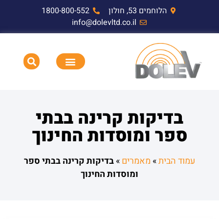
הלוחמים 53, חולון
1800-800-552
info@dolevltd.co.il
HEMP דופק אלקטרומגנטי וציוד בדיקה
תאימות אלקטרומגנטית EMC,RF,EMP
בדיקות קרינה בבתי
ספר ומוסדות החינוך
עמוד הבית
»
מאמרים
»
בדיקות קרינה בבתי ספר
ומוסדות החינוך