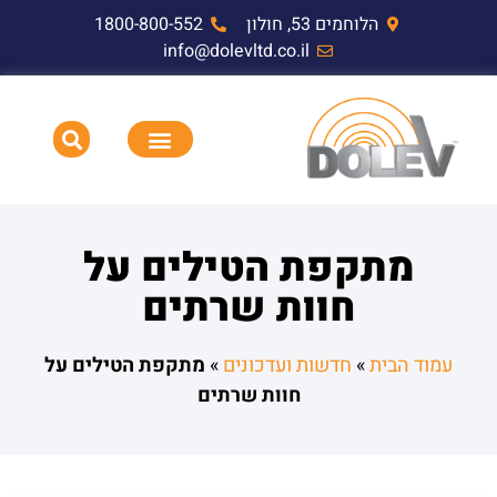
הלוחמים 53, חולון
1800-800-552
info@dolevltd.co.il
HEMP דופק אלקטרומגנטי וציוד בדיקה
תאימות אלקטרומגנטית EMC,RF,EMP
מתקפת הטילים על
חוות שרתים
עמוד הבית
»
חדשות ועדכונים
»
מתקפת הטילים על
חוות שרתים