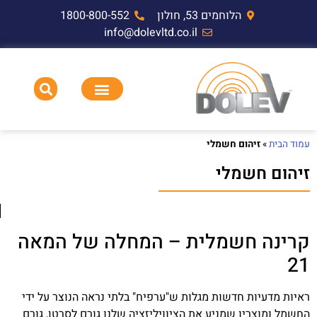
הלוחמים 53, חולון
1800-800-552
info@dolevltd.co.il
HEMP דופק אלקטרומגנטי וציוד בדיקה
תאימות אלקטרומגנטית EMC,RF,EMP
עמוד הבית
»
זיהום חשמלי
זיהום חשמלי
קרינה חשמלית – המחלה של המאה
21
ראיות מדעיות חדשות מגלות ש"ערפיח" בלתי נראה הנוצר על ידי
החשמל ומוצריו שמניע את הציוויליזציה שלנו גורם לסרטן, גורם