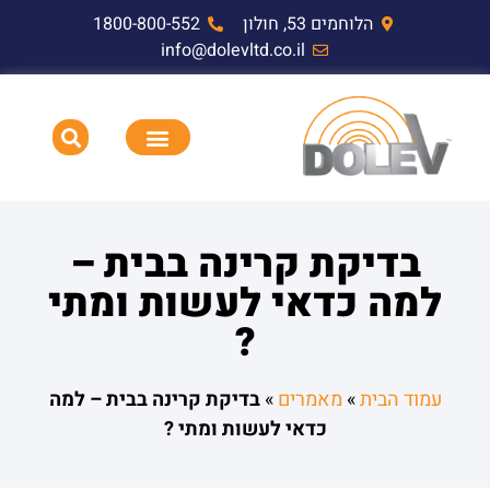
הלוחמים 53, חולון
1800-800-552
info@dolevltd.co.il
HEMP דופק אלקטרומגנטי וציוד בדיקה
תאימות אלקטרומגנטית EMC,RF,EMP
בדיקת קרינה בבית –
למה כדאי לעשות ומתי
?
עמוד הבית
»
מאמרים
»
בדיקת קרינה בבית – למה
כדאי לעשות ומתי ?