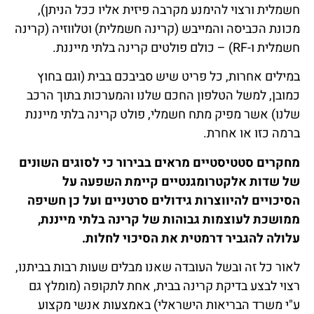
חשמלית ורצוי להימנע מקרבה פיזית אליו ככל הניתן),
מכונת הכביסה והמייבש (קרינה חשמלית) וטלווזיה (קרינה
חשמלית ו-RF) – כולם פולטים קרינה בלתי מייננת.
במילים אחרות, כל פריט שיש סביבכם בבית (וגם בחוץ
כמובן, למשל הטלפון החכם שלנו והמערכות בתוך הרכב
שלנו) אשר מפיק מתח חשמלי, פולט קרינה בלתי מייננת
ברמה כזו או אחרת.
מחקרים סטטיסטיים מראים בבירור כי לסוגים השונים
של שדות אלקטרומגנטיים קיימת השפעה על
הסיכויים להיווצרות גידולים סרטניים ועל כן חשיפה
ממושכת לעוצמות גבוהות של קרינה בלתי מייננת,
עלולה להגביר דרמטית את הסיכוי לחלות.
לאור כל זה ובשל העובדה שאנו מבלים שעות רבות בביתנו,
רצוי לבצע בדיקת קרינה בבית, אחת לתקופה (מומלץ גם
ע"י משרד הבריאות הישראלי) באמצעות אנשי מקצוע