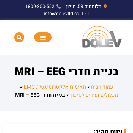
הלוחמים 53, חולון
1800-800-552
info@dolevltd.co.il
HEMP דופק אלקטרומגנטי וציוד בדיקה
תאימות אלקטרומגנטית EMC,RF,EMP
בניית חדרי MRI – EEG
עמוד הבית
»
תאימות אלקטרומגנטית EMC
»
מכלולים ועזרים לסיכוך
»
בניית חדרי MRI – EEG
ניווט מהיר: