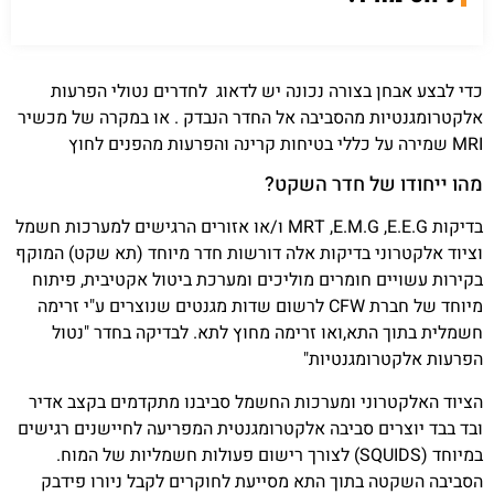
כדי לבצע אבחן בצורה נכונה יש לדאוג לחדרים נטולי הפרעות
אלקטרומגנטיות מהסביבה אל החדר הנבדק . או במקרה של מכשיר
MRI שמירה על כללי בטיחות קרינה והפרעות מהפנים לחוץ
מהו ייחודו של חדר השקט?
בדיקות
E.E.G
,
E.M.G
,
MRT
ו/או אזורים הרגישים למערכות חשמל
וציוד אלקטרוני בדיקות אלה דורשות חדר מיוחד (תא שקט) המוקף
בקירות עשויים חומרים מוליכים ומערכת ביטול אקטיבית, פיתוח
מיוחד של חברת
CFW
לרשום שדות מגנטים שנוצרים ע"י זרימה
חשמלית בתוך התא,ואו זרימה מחוץ לתא. לבדיקה בחדר "נטול
הפרעות אלקטרומגנטיות"
הציוד האלקטרוני ומערכות החשמל סביבנו מתקדמים בקצב אדיר
ובד בבד יוצרים סביבה אלקטרומגנטית המפריעה לחיישנים רגישים
במיוחד (
SQUIDS
) לצורך רישום פעולות חשמליות של המוח.
הסביבה השקטה בתוך התא מסייעת לחוקרים לקבל ניורו פידבק