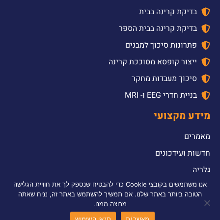
בדיקת קרינה בבית
בדיקת קרינה בבית הספר
פתרונות סיכוך למבנים
ייצור קופסא מסוככת קרינה
סיכוך מעבדות מחקר
בניית חדרי EEG ו- MRI
מידע מקצועי
מאמרים
חדשות ועידכונים
גלריה
אנו משתמשים בקובצי Cookie כדי להבטיח שנספק לך את חוויית הגלישה
2026 © כל הזכויות שמורות לדולב אלקטרומכניקה טכלנוגיה והנדסה בע”מ |
הטובה ביותר באתר שלנו. אם תמשיך להשתמש באתר זה, נניח שאתה
עוצב ונבנה ע”י סטודיו מור יוסף
|
אקסטרה קידום אתרים
מרוצה ממנו.
מאשר/ת
תנאי השימוש