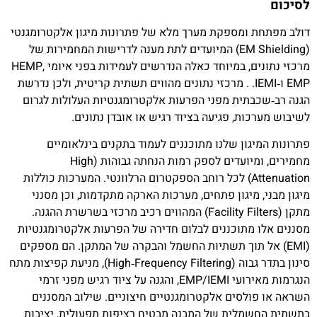
לסיכום
דולב מפתחת ומספקת מערך מלא של פתרונות מיגון אלקטרומגנטי
(EM Shielding) המיועדים לתת מענה לדרישות המחמירות של
מרכזי נתונים, במיוחד כאלה הנדרשים לעמידות בפני איומי HEMP,
EMP ו‑IEMI. . מרכזי נתונים מהווים תשתית קריטית, ולכן נדרשת
הגנה רב‑שכבתית מפני הפרעות אלקטרומגנטיות העלולות לגרום
לשיבוש מערכות, פגיעה בציוד רגיש או אובדן נתונים.
פתרונות המיגון שלנו מתוכננים לעמוד בתקנים בינלאומיים
מחמירים, ומיועדים לספק רמות הנחתה גבוהות (High
Attenuation) לכל רוחב הספקטרום הרלוונטי. המערכות כוללות
מיגון מבני, מיגון פתחים, מערכות הארקה מתקדמות, וכן מסנני
מתקן (Facility Filters) המהווים רכיב מרכזי בשרשרת ההגנה.
מסננים אלו מתוכננים לבלום חדירה של הפרעות אלקטרומגנטיות
(EMI) אל תוך תשתיות החשמל והבקרה של המתקן. הם מספקים
סינון בתדר גבוה (High‑Frequency Filtering), מניעת קפיצות מתח
הנגרמות מאירועי EMP/IEMI, והגנה על ציוד רגיש מפני זרמי
השראה או פולסים אלקטרומגנטיים חיצוניים. שילוב המסננים
בתשתית החשמלית של המבנה מבטיח רציפות תפעולית, יציבות