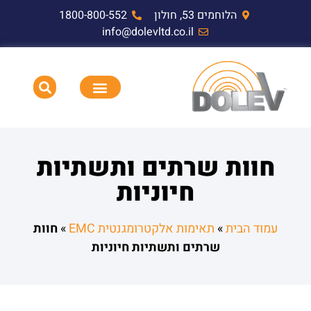
הלוחמים 53, חולון
1800-800-552
info@dolevltd.co.il
HEMP דופק אלקטרומגנטי וציוד בדיקה
תאימות אלקטרומגנטית EMC,RF,EMP
חוות שרתים ותשתיות
חיוניות
עמוד הבית
»
תאימות אלקטרומגנטית EMC
»
חוות
שרתים ותשתיות חיוניות