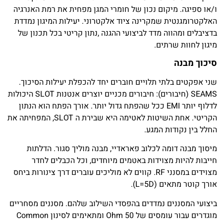
ו/או ספיגה. מיקום נכון של חומרי המגן מפחית את רמת האנרגיה
האלקטרומגנטית שמקרינה ציוד אלקטרוני. יעילות המיגון נמדדת
בדציבלים ומהווה מדד לביצועי ההגנה ,נתון קריטי בכל תכנון של
מיגון לחוות שרתים.
סיכוך מבנה
שני אפקטים בלתי תלויים חוברים יחד להכפלת יעילות הסיכוך.
SEAMS (חיבורים): חיבורים מכניים יוצרים אנטנות SLOT היכולות
לדלוף יותר EMI ככל שהפתח גדול יותר. אורך הפתח הוא הנתון
הקריטי. אחת השיטות לאטימה היא שבירת ה SLOT, המפחיתה את
החלל בין נקודות המגע.
מיסוך מבנה דומה לכלוב פאראדיי, מבנה מוליך סגור. הדלתות
חייבות להיות מצוידות באטמים מיוחדים, וכל הכבלים לחדר
מצוידים במסנני RF. קווים לא מוליכים עוברים דרך צינורות ביחס
אורך קוטר מתאים (L=5D).
ביצועי המסננים נמדדים בהפסדי השילוב שלהם. מסננים מסחריים
מוגדרים עבור עומסים של 50 Ohm ומתאימים לסינון Common