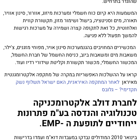
שהוגדר בתרחיש.
המשמעות היא קיום כוח חשמלי ומערכות מיזוג, אוורור, סינון אוויר,
תאורה, מים וסניטציה, בישול ושימור מזון, תקשורת קווית
ואלחוטית, כל זאת לתקופה קצרה ושמירה על מערכות רגישות
להמשך תפעול ללא פגיעה.
המכשירים המחויבים בהגנ
מערכות סינון אויר, מפוחי מזגנים, צ'ילר,
משאבות מים ומשאבות ביוב, כניסת החשמל של חברת החשמל,
המכשור החשמלי, מכשור תקשורת וקליטת שידורי רדיו ועוד.
קראו על ההשלכות האפשריות במקרה של מתקפה אלקטרומגנטית
מאיראן
לאחר המתקפה האיראנית, האם ישראל תשלוף נשק
תקדימי? – גלובס
לחברת דולב אלקטרומכניקה
טכנולוגיה והנדסה בע"מ פתרונות
ייחודיים לתופעת ה -EMP
.
בינואר 2010 המודולים נבדקו במעבדות דוא"מ ועמדו בדרישות