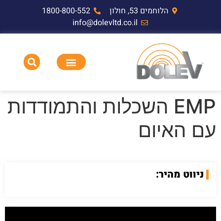
הלוחמים 53, חולון
1800-800-552
info@dolevltd.co.il
HEMP דופק אלקטרומגנטי וציוד בדיקה
תאימות אלקטרומגנטית EMC,RF,EMP
EMP השכלות והתמודדות
עם האיום
ניווט מהיר: